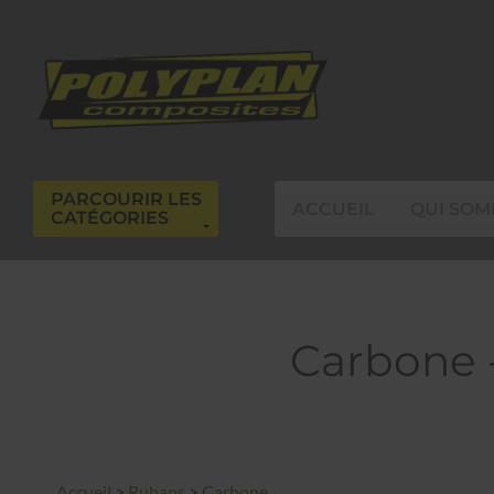
PARCOURIR LES
ACCUEIL
QUI SOM
CATÉGORIES
Carbone -
Accueil
>
Rubans
>
Carbone