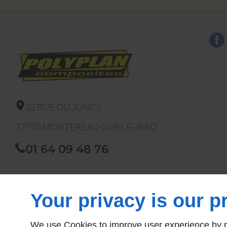
22 RUE DU JONCS
77950
MONTEREAU-SUR-LE-JARD
01 64 09 48 76
Your privacy is our pr
We use Cookies to improve user experience by pe