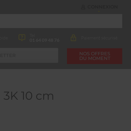
CONNEXION
Tel
pide
Paiement sécurisé
01 64 09 48 76
NOS OFFRES
ETTER
DU MOMENT
l 3K 10 cm