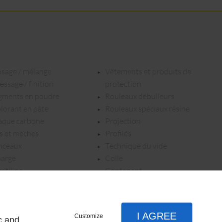
dosage / mélange
vêtements et produits de
dressage / finition
protection
igments en poudre
rouleaux débulleurs
olorant en pâte
rouleaux spéciaux résine
laque carbone
projection
ils et mèches
profilés
inceaux
technique du vide
harge
colle
lastiline
contenant
gel coat epoxy
I AGREE
Customize
c and