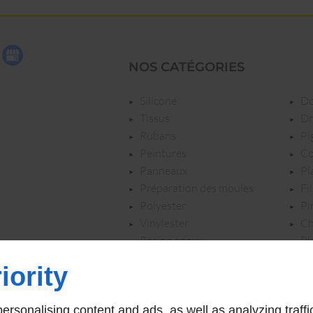
NOS CATÉGORIES
silicone
tissus
rubans
p
peintures
c
panneaux
p
préparation des moules
f
polyester
p
vinylester
c
résine epoxy
p
résines polyurethanes
iority
rsonalising content and ads, as well as analyzing traffi