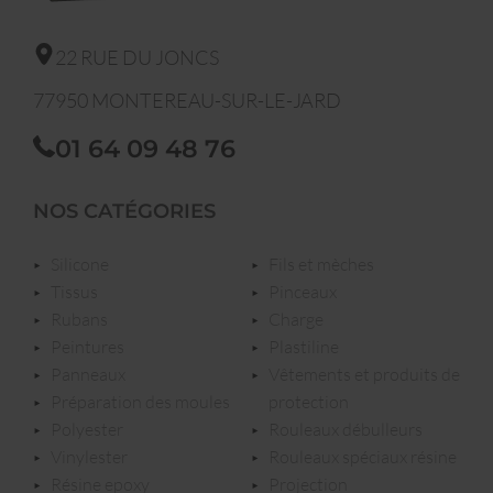
22 RUE DU JONCS
77950
MONTEREAU-SUR-LE-JARD
01 64 09 48 76
NOS CATÉGORIES
silicone
fils et mèches
tissus
pinceaux
rubans
charge
peintures
plastiline
panneaux
vêtements et produits de
préparation des moules
protection
polyester
rouleaux débulleurs
vinylester
rouleaux spéciaux résine
résine epoxy
projection