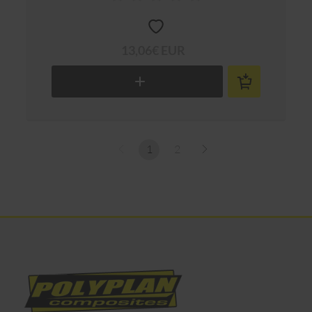
13,06€ EUR
1
2