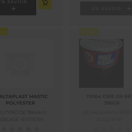
EN SAVOIR
EN SAVOIR
LTA
EPUISÉ
ALTAPLAST MASTIC
TR104 CIRE EN PÂ
POLYESTER
396GR
US TYPES DE TRAVAUX
SÉCHAGE 40MN, RÉSIS
AGE - EXISTE EN
JUSQU'À 90°
ANC OU MARRON -