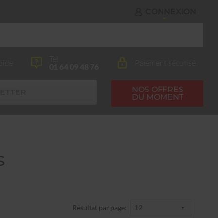
CONNEXION
Tel
pide
Paiement sécurisé
01 64 09 48 76
NOS OFFRES
ETTER
DU MOMENT
s
Résultat par page: