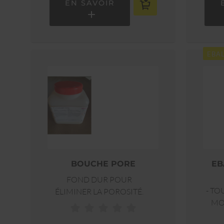
EN SAVOIR
UNE RÉSERVE DE COULÉE.
PLAQUE DE 305X610 MM
EBA
BOUCHE PORE
EB
FOND DUR POUR
- TO
ÉLIMINER LA POROSITÉ.
MODEL
BL