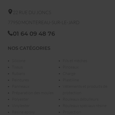
22 RUE DU JONCS
77950
MONTEREAU-SUR-LE-JARD
01 64 09 48 76
NOS CATÉGORIES
silicone
fils et mèches
tissus
pinceaux
rubans
charge
peintures
plastiline
panneaux
vêtements et produits de
préparation des moules
protection
polyester
rouleaux débulleurs
vinylester
rouleaux spéciaux résine
résine epoxy
projection