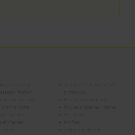
dosage / mélange
vêtements et produits de
dressage / finition
protection
igments en poudre
rouleaux débulleurs
olorant en pâte
rouleaux spéciaux résine
laque carbone
projection
ils et mèches
profilés
inceaux
technique du vide