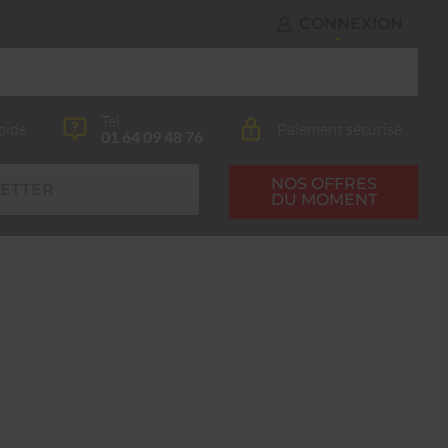
CONNEXION
Tel
pide
Paiement sécurisé
01 64 09 48 76
NOS OFFRES
ETTER
DU MOMENT