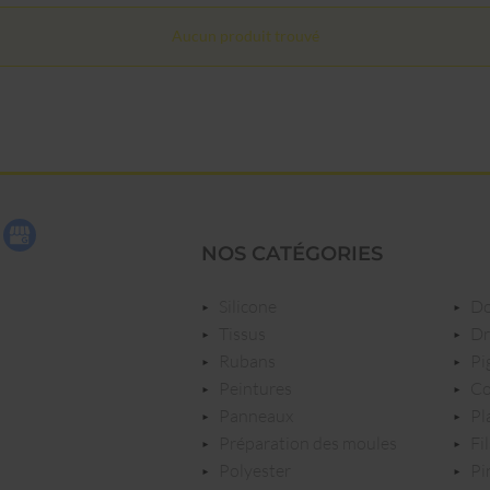
Aucun produit trouvé
NOS CATÉGORIES
silicone
tissus
rubans
p
peintures
c
panneaux
p
préparation des moules
f
polyester
p