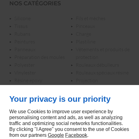
NOS CATÉGORIES
silicone
fils et mèches
tissus
pinceaux
rubans
charge
peintures
plastiline
panneaux
vêtements et produits de
préparation des moules
protection
polyester
rouleaux débulleurs
vinylester
rouleaux spéciaux résine
résine epoxy
projection
résines polyurethanes
profilés
dosage / mélange
technique du vide
Your privacy is our priority
dressage / finition
colle
pigments en poudre
contenant
We use Cookies to improve user experience by
personalising content and ads, as well as analyzing
colorant en pâte
gel coat epoxy
traffic and optimizing social networks functionalities.
plaque carbone
By clicking "I Agree" you consent to the use of Cookies
from our partners
Google
Facebook
.