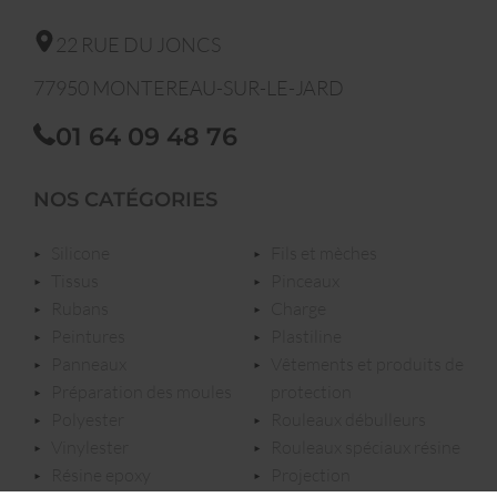
22 RUE DU JONCS
77950
MONTEREAU-SUR-LE-JARD
01 64 09 48 76
NOS CATÉGORIES
silicone
fils et mèches
tissus
pinceaux
rubans
charge
peintures
plastiline
panneaux
vêtements et produits de
préparation des moules
protection
polyester
rouleaux débulleurs
vinylester
rouleaux spéciaux résine
résine epoxy
projection