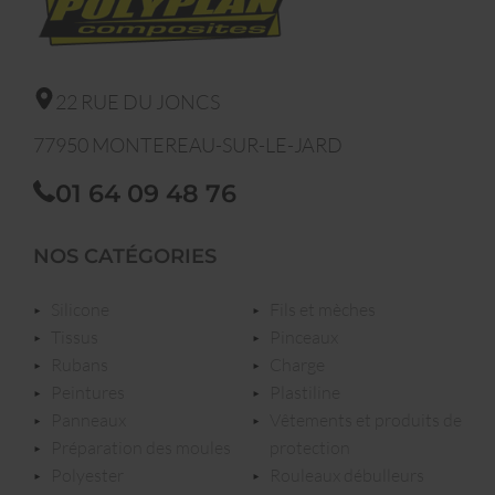
22 RUE DU JONCS
77950
MONTEREAU-SUR-LE-JARD
01 64 09 48 76
NOS CATÉGORIES
silicone
fils et mèches
tissus
pinceaux
rubans
charge
peintures
plastiline
panneaux
vêtements et produits de
préparation des moules
protection
polyester
rouleaux débulleurs